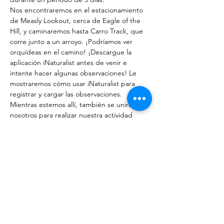
Nos encontraremos en el estacionamiento 
de Measly Lookout, cerca de Eagle of the 
Hill, y caminaremos hasta Carro Track, que 
corre junto a un arroyo. ¡Podríamos ver 
orquídeas en el camino! ¡Descargue la 
aplicación iNaturalist antes de venir e 
intente hacer algunas observaciones! Le 
mostraremos cómo usar iNaturalist para 
registrar y cargar las observaciones. 
Mientras estemos allí, también se unirá a 
nosotros para realizar nuestra actividad 
favorita de deshierbe, incluida Broom & 
Erica.
Mostrar más
Compartir este evento