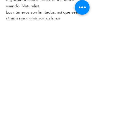
usando iNaturalist.
Los números son limitados, así que sea 
rápido para asegurar su lugar.
Compartir este evento
©
2020-2023
por Great Southern BioBlitz
Términos y condiciones
|
Política de privacidad