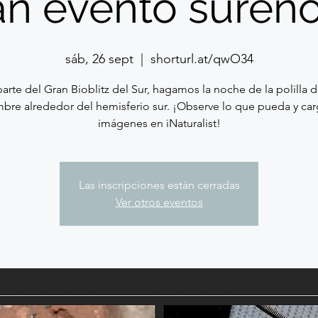
an evento sureño 
sáb, 26 sept
  |  
shorturl.at/qwO34
rte del Gran Bioblitz del Sur, hagamos la noche de la polilla d
bre alrededor del hemisferio sur. ¡Observe lo que pueda y ca
imágenes en iNaturalist!
Las inscripciones están cerradas
Ver otros eventos