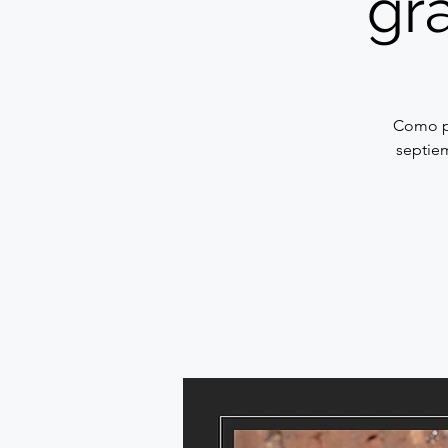
gr
Como pa
septiem