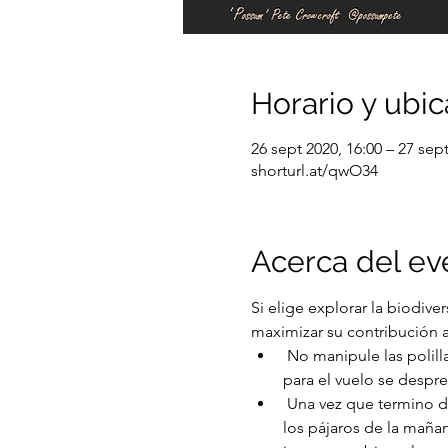
Horario y ubic
26 sept 2020, 16:00 – 27 sept
shorturl.at/qwO34
Acerca del ev
Si elige explorar la biodive
maximizar su contribución 
 No manipule las polillas o mantenga el manejo al mínimo. Nunca toque las alas, ya que las escamas necesarias 
para el vuelo se despren
 Una vez que termino de pasar la noche, apago la luz y le doy a las polillas la oportunidad de evitar ser presa de 
los pájaros de la mañana