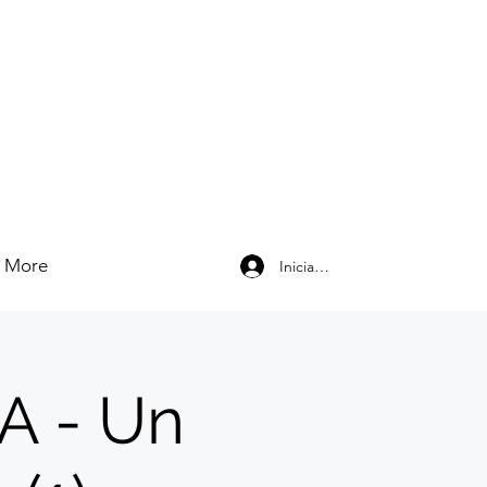
More
Iniciar sesión
A - Un