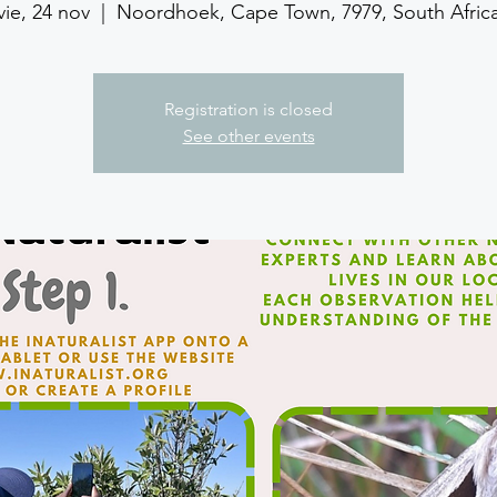
vie, 24 nov
  |  
Noordhoek, Cape Town, 7979, South Afric
Registration is closed
See other events