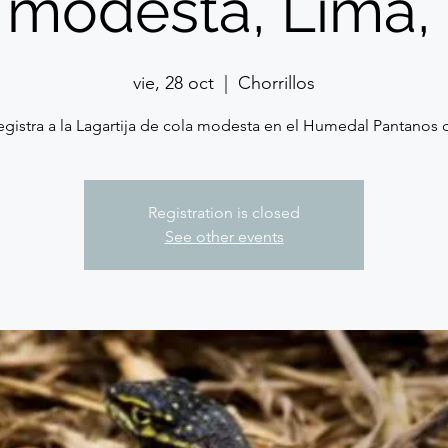
 modesta, Lima,
vie, 28 oct
  |  
Chorrillos
egistra a la Lagartija de cola modesta en el Humedal Pantanos d
Registration is closed
See other events