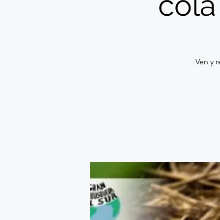
cola
Ven y r