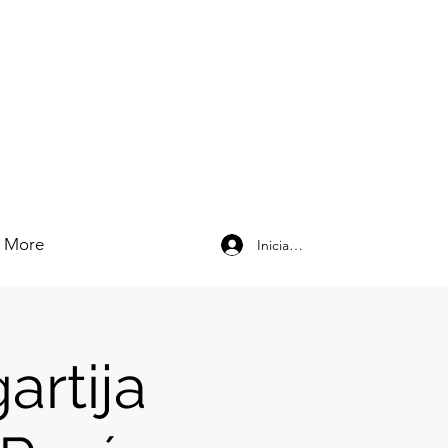
More
Iniciar sesión
artija