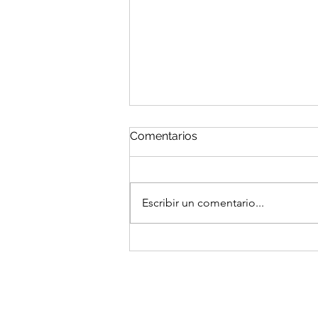
Comentarios
Escribir un comentario...
¡Ya están abiertas las
votaciones para elegir la
pancarta oficial del Gran
Biobúsqueda del Sur/Gran
Bioblitz del Sur 2026!