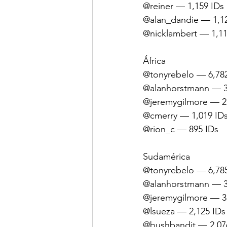
@reiner — 1,159 IDs
@alan_dandie — 1,1
@nicklambert — 1,11
África
@tonyrebelo — 6,78
@alanhorstmann — 3
@jeremygilmore — 2
@cmerry — 1,019 ID
@rion_c — 895 IDs
Sudamérica
@tonyrebelo — 6,78
@alanhorstmann — 3
@jeremygilmore — 3
@lsueza — 2,125 IDs
@bushbandit — 2,07