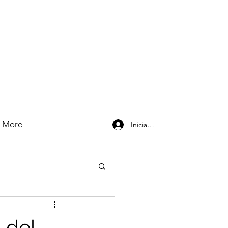
More
Iniciar sesión
 del