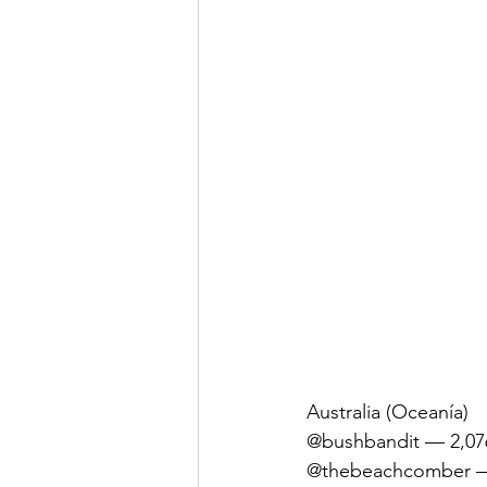
Australia (Oceanía)
@bushbandit — 2,07
@thebeachcomber —