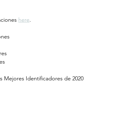
aciones 
here
.
ones
res
es
s Mejores Identificadores de 2020