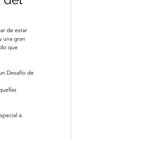
r de estar 
y una gran 
ado que 
un Desafío de 
quellas 
pecial a 