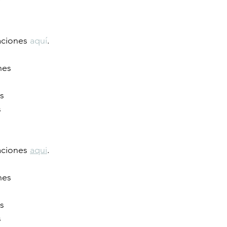
aciones 
aquí
.
nes
es
s
aciones 
aqui
.
nes
es
s