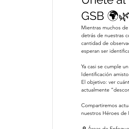
GSB 🌍
Mientras muchos de 
detrás de nuestras 
cantidad de observac
esperan ser identific
Ya casi se cumple u
Identificación amisto
El objetivo: ver cuá
actualmente “descon
Compartiremos actua
nuestros Héroes de Iden
🔎 Áreas de Enfoqu