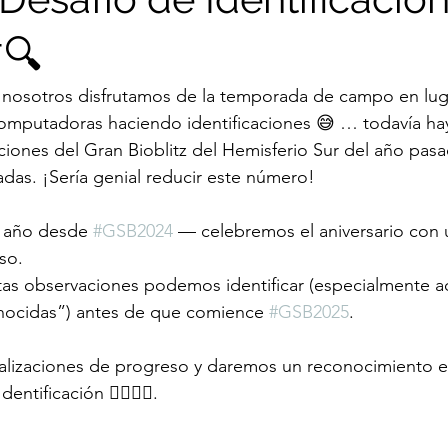
🔍
nosotros disfrutamos de la temporada de campo en luga
computadoras haciendo identificaciones 😅 … todavía ha
iones del Gran Bioblitz del Hemisferio Sur del año pas
adas. ¡Sería genial reducir este número!
n año desde 
#GSB2024
 — celebremos el aniversario con 
so.
ntas observaciones podemos identificar (especialmente a
ocidas”) antes de que comience 
#GSB2025
.
lizaciones de progreso y daremos un reconocimiento es
tificación 🦸‍♀️🦸‍♂️.
e