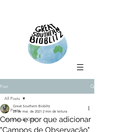
Post
All Posts
Great Southern Bioblitz
All Posts
25 de mai. de 2021
2 min de leitura
Como e por que adicionar
Histórias da GSB
"Campos de Observação"