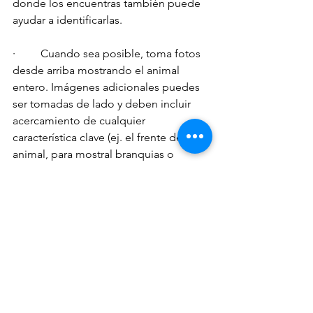
donde los encuentras también puede 
ayudar a identificarlas.
·         Cuando sea posible, toma fotos 
desde arriba mostrando el animal 
entero. Imágenes adicionales puedes 
ser tomadas de lado y deben incluir 
acercamiento de cualquier 
característica clave (ej. el frente del 
animal, para mostral branquias o 
rinóforos [protuberancias sensoriales 
pareadas en el “extremo de la 
cabeza”]).   
·         Intenta acercarte tanto como sea 
posible y si dispones de una, usa una 
fuente de luz externa (linterna LED, 
flash, reflector). La luz extra puede 
significar tener una mayor proporción 