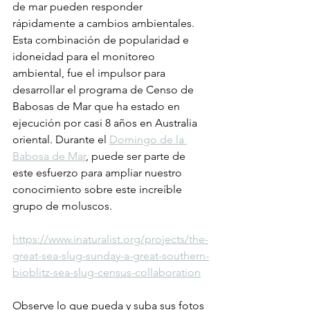
de mar pueden responder 
rápidamente a cambios ambientales. 
Esta combinación de popularidad e 
idoneidad para el monitoreo 
ambiental, fue el impulsor para 
desarrollar el programa de Censo de 
Babosas de Mar que ha estado en 
ejecución por casi 8 años en Australia 
oriental. Durante el 
Domingo de la 
Babosa de Mar
, puede ser parte de 
este esfuerzo para ampliar nuestro 
conocimiento sobre este increíble 
grupo de moluscos.
https://www.inaturalist.org/projects/the-
great-sea-slug-sunday-a-great-southern-
bioblitz-sea-slug-census-collaboration
Observe lo que pueda y suba sus fotos 