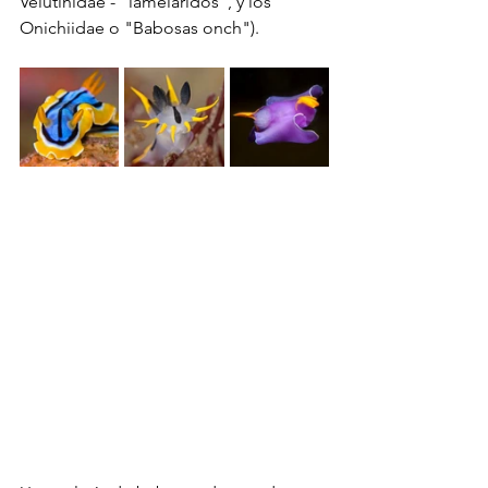
Velutinidae - "lameláridos", y los 
Onichiidae o "Babosas onch").