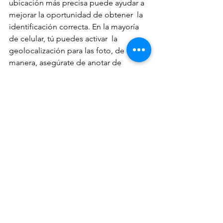
ubicación más precisa puede ayudar a 
mejorar la oportunidad de obtener  la 
identificación correcta. En la mayoría 
de celular, tú puedes activar  la 
geolocalización para las foto, de otra 
manera, asegúrate de anotar de  
alguna donde tomaste la foto.ere. 
6.  Arregla al publicar.  
No acostumbraba hacer esfuerzo de 
editar mis fotos después de tomarlas  
pero a veces es necesario hacerlo. Si 
no sabes usar programas de edición  
de fotos, al menos considera estas tres 
opciones de edición:
RECORTAR:  Viste una mariposa y solo 
pudiste acercarte un poco antes de 
que  volara. Al final obtuviste una 