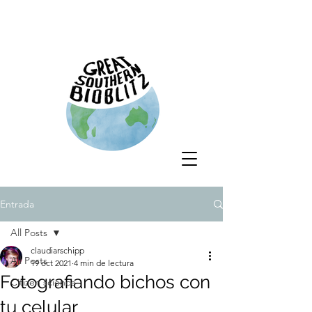
Entrada
All Posts
claudiarschipp
All Posts
19 oct 2021
4 min de lectura
Fotografiando bichos con
Citizen science
tu celular