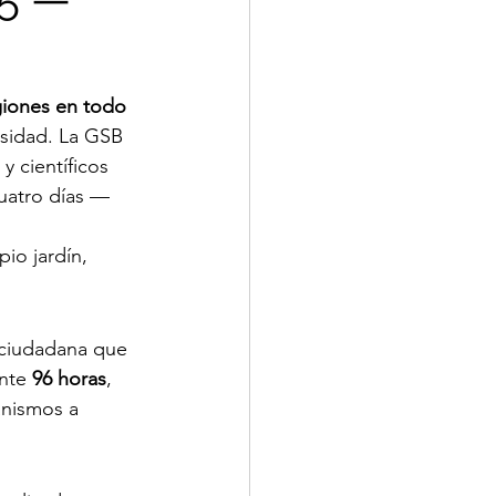
giones en todo 
ersidad. La GSB 
 científicos 
uatro días — 
io jardín, 
a ciudadana que 
nte 
96 horas
, 
anismos a 