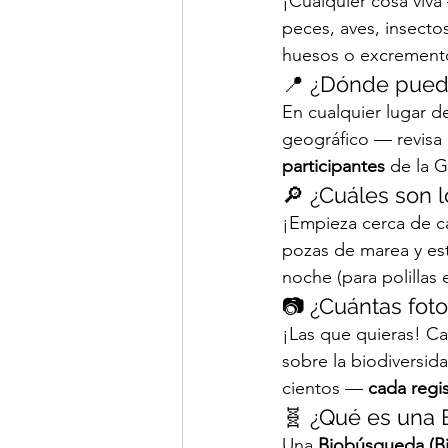
¡Cualquier cosa viva
peces, aves, insecto
huesos o excrement
📍 ¿Dónde puedo
En cualquier lugar d
geográfico — revisa 
participantes
 de la 
🔎 ¿Cuáles son 
¡Empieza cerca de ca
pozas de marea y est
noche (para polillas
📷 ¿Cuántas fot
¡Las que quieras! Ca
sobre la biodiversi
cientos — 
cada regi
🧬 ¿Qué es una
Una 
Biobúsqueda (Bi