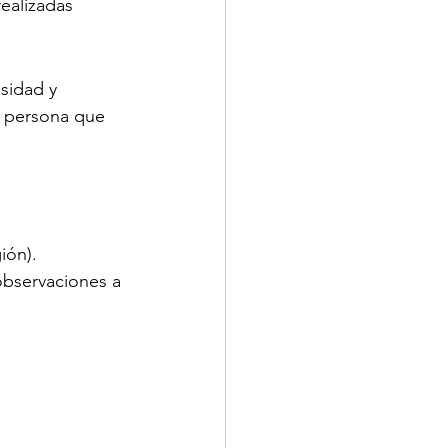
realizadas 
sidad y 
r persona que 
ión).
observaciones a 