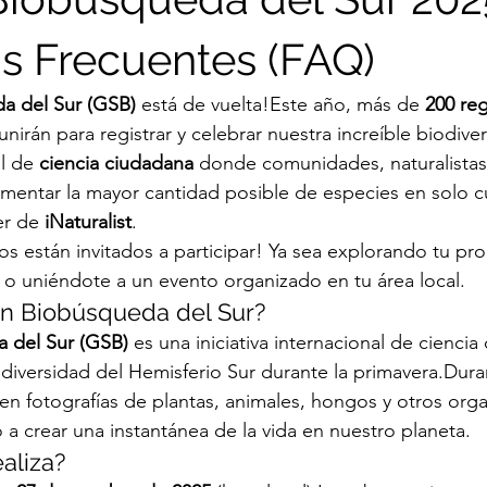
s Frecuentes (FAQ)
a del Sur (GSB)
 está de vuelta!Este año, más de 
200 re
 unirán para registrar y celebrar nuestra increíble biodiv
l de 
ciencia ciudadana
 donde comunidades, naturalistas y
mentar la mayor cantidad posible de especies en solo c
r de 
iNaturalist
.
 están invitados a participar! Ya sea explorando tu prop
o uniéndote a un evento organizado en tu área local.
an Biobúsqueda del Sur?
 del Sur (GSB)
 es una iniciativa internacional de cienci
iodiversidad del Hemisferio Sur durante la primavera.Dura
ben fotografías de plantas, animales, hongos y otros org
 a crear una instantánea de la vida en nuestro planeta.
ealiza?