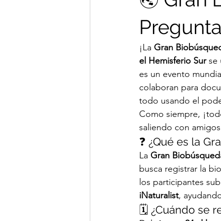
Pregunta
¡La 
Gran Biobúsqued
el Hemisferio Sur
 se
es un evento mundia
colaboran para docu
todo usando el pode
Como siempre, ¡todos
saliendo con amigos 
❓ ¿Qué es la Gr
La 
Gran Biobúsqueda
busca registrar la b
los participantes su
iNaturalist
, ayudando
🗓️ ¿Cuándo se r