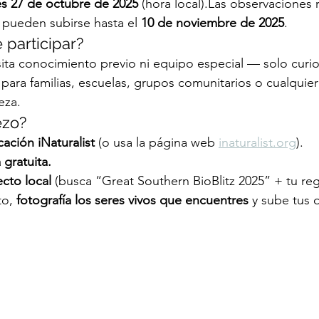
nes 27 de octubre de 2025
 (hora local).Las observaciones 
pueden subirse hasta el 
10 de noviembre de 2025
.
 participar?
ta conocimiento previo ni equipo especial — solo curio
para familias, escuelas, grupos comunitarios o cualquie
eza.
ezo?
cación iNaturalist
 (o usa la página web 
inaturalist.org
).
gratuita.
cto local
 (busca “Great Southern BioBlitz 2025” + tu reg
o, 
fotografía los seres vivos que encuentres
 y sube tus 