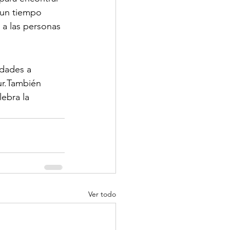
 un tiempo 
 a las personas 
idades a 
ur.También 
ebra la 
Ver todo