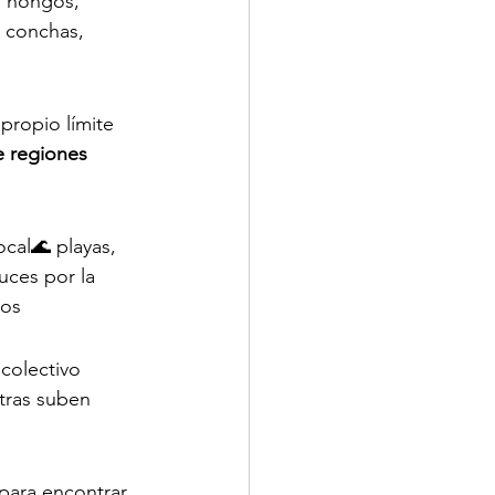
, hongos, 
 conchas, 
propio límite 
 regiones 
cal🌊 playas, 
uces por la 
cos
colectivo 
tras suben 
para encontrar 