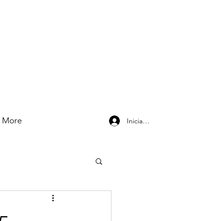
More
Iniciar sesión
25 —