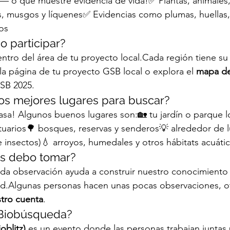
 — o que muestre evidencia de vida!✅ Plantas, animales
s, musgos y líquenes✅ Evidencias como plumas, huellas,
os
 participar?
entro del área de tu proyecto local.Cada región tiene su 
la página de tu proyecto GSB local o explora el 
mapa de
GSB 2025.
los mejores lugares para buscar?
sa! Algunos buenos lugares son:🏡 tu jardín o parque lo
uarios🌳 bosques, reservas y senderos💡 alrededor de l
 e insectos)💧 arroyos, humedales y otros hábitats acuáti
os debo tomar?
da observación ayuda a construir nuestro conocimiento 
dad.Algunas personas hacen unas pocas observaciones, o
stro cuenta
.
 Biobúsqueda?
oblitz)
 es un evento donde las personas trabajan juntas 