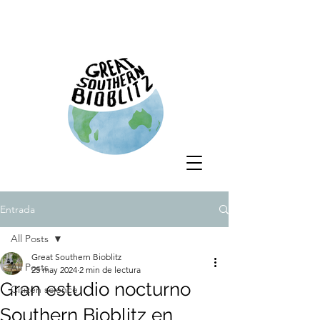
Entrada
All Posts
Great Southern Bioblitz
All Posts
25 may 2024
2 min de lectura
Gran estudio nocturno
Citizen science
Southern Bioblitz en