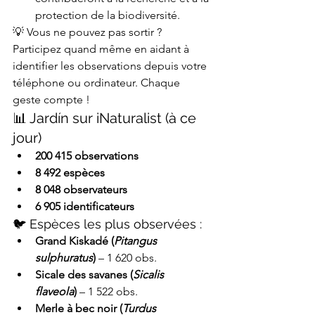
protection de la biodiversité.
💡 Vous ne pouvez pas sortir ? 
Participez quand même en aidant à 
identifier les observations depuis votre 
téléphone ou ordinateur. Chaque 
geste compte !
📊 Jardín sur iNaturalist (à ce 
jour)
200 415 observations
8 492 espèces
8 048 observateurs
6 905 identificateurs
🐦 Espèces les plus observées :
Grand Kiskadé (
Pitangus 
sulphuratus
)
 – 1 620 obs.
Sicale des savanes (
Sicalis 
flaveola
)
 – 1 522 obs.
Merle à bec noir (
Turdus 