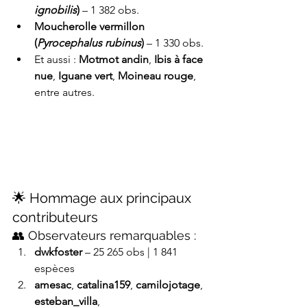
ignobilis
)
 – 1 382 obs.
Moucherolle vermillon 
(
Pyrocephalus rubinus
)
 – 1 330 obs.
Et aussi : 
Motmot andin
, 
Ibis à face 
nue
, 
Iguane vert
, 
Moineau rouge
, 
entre autres.
🌟 Hommage aux principaux 
contributeurs
👥 Observateurs remarquables :
dwkfoster
 – 25 265 obs | 1 841 
espèces
amesac
, 
catalina159
, 
camilojotage
, 
esteban_villa
, 