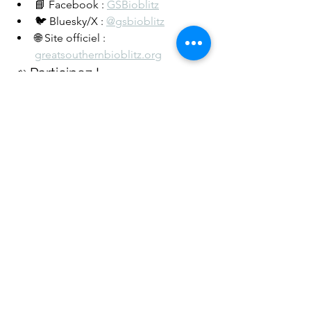
📘 Facebook : 
GSBioblitz
🐦 Bluesky/X : 
@gsbioblitz
🌐 Site officiel : 
greatsouthernbioblitz.org
📣 Participez !
Que vous marchiez dans les 
montagnes de Jardín ou que vous 
identifiiez des espèces depuis chez 
vous, votre contribution est précieuse. 
Célébrons et protégeons ensemble la 
biodiversité qui nous entoure.
Prêt à explorer, apprendre et inspirer 
pendant la GSB 2025 ?
 🦋📷🌿
Bioblitz
biodiversidad