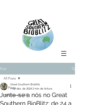
Post
All Posts
Great Southern Bioblitz
All Posts
7 de dez. de 2024
2 min de leitura
Junte-se a nós no Great
Histórias da GSB
Southern BioBlitz: de 24 a