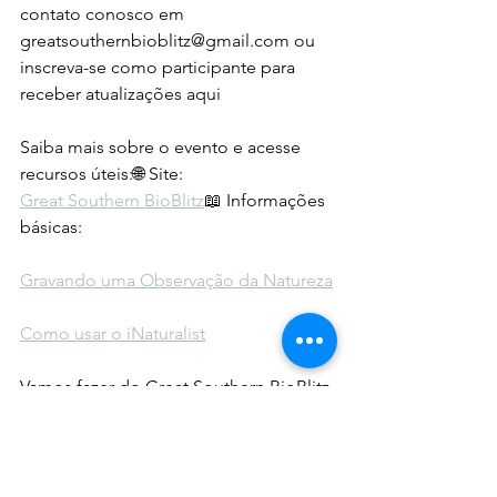
contato conosco em 
greatsouthernbioblitz@gmail.com ou 
inscreva-se como participante para 
receber atualizações aqui
Saiba mais sobre o evento e acesse 
recursos úteis:🌐 Site: 
Great Southern BioBlitz
📖 Informações 
básicas:
Gravando uma Observação da Natureza
Como usar o iNaturalist
Vamos fazer do Great Southern BioBlitz 
deste ano o mais envolvente e 
impactante até agora. Juntos, 
podemos celebrar a rica 
biodiversidade do nosso hemisfério! 🌿