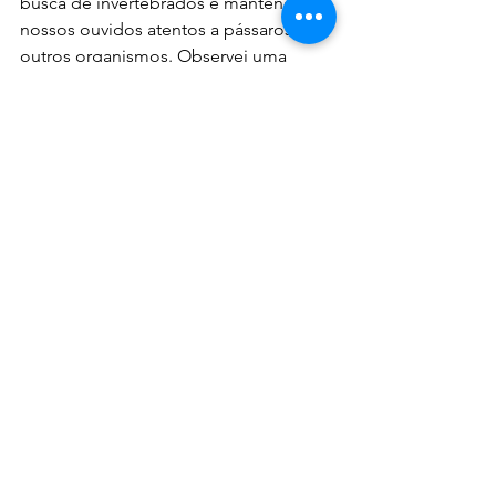
busca de invertebrados e mantendo 
nossos ouvidos atentos a pássaros e 
outros organismos. Observei uma 
grande variedade de plantas, incluindo 
belas nativas
 e 
invasoras irritantes
, 
árvores altas e 
musgos esponjosos
, e 
uma fauna que ia desde 
pequenos 
gorgulhos adoráveis
, 
moscas de cores 
vivas
, 
grandes formigas-touro
equipadas com mandíbulas 
intimidantes e 
tecelões delgados
, até 
aves aquáticas
, e uma multidão de 
Cangurus Cinzentos Ocidentais 
(
Macropus fuliginosus
) com pequenos 
filhotes
. Mas os destaques para mim 
certamente foram a gangue de 
Cacatuas-de-crista-enxofre (
Cacatua 
galerita
) e Pequenas Corellas (
Cacatua 
sanguinea
) que pareciam não ter medo 