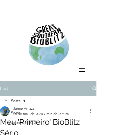
Post
All Posts
Jamie Arrizza
All Posts
25 de mai. de 2024
7 min de leitura
Meu 'Primeiro' BioBlitz
Histórias da GSB
Sério