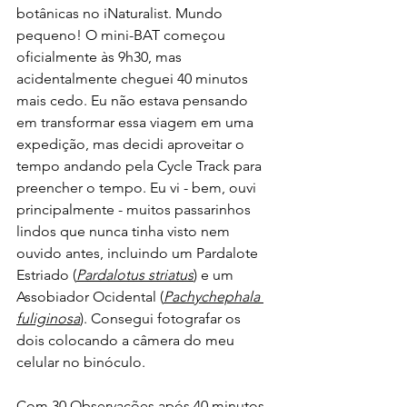
botânicas no iNaturalist. Mundo 
pequeno! O mini-BAT começou 
oficialmente às 9h30, mas 
acidentalmente cheguei 40 minutos 
mais cedo. Eu não estava pensando 
em transformar essa viagem em uma 
expedição, mas decidi aproveitar o 
tempo andando pela Cycle Track para 
preencher o tempo. Eu vi - bem, ouvi 
principalmente - muitos passarinhos 
lindos que nunca tinha visto nem 
ouvido antes, incluindo um Pardalote 
Estriado (
Pardalotus striatus
) e um 
Assobiador Ocidental (
Pachychephala 
fuliginosa
). Consegui fotografar os 
dois colocando a câmera do meu 
celular no binóculo.
Com 30 Observações após 40 minutos, 