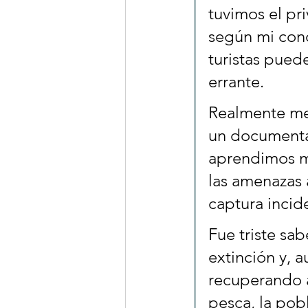
tuvimos el pr
según mi cono
turistas puede
errante.
Realmente me 
un documenta
aprendimos mu
las amenazas 
captura incid
Fue triste sa
extinción y, 
recuperando a
pesca, la pob