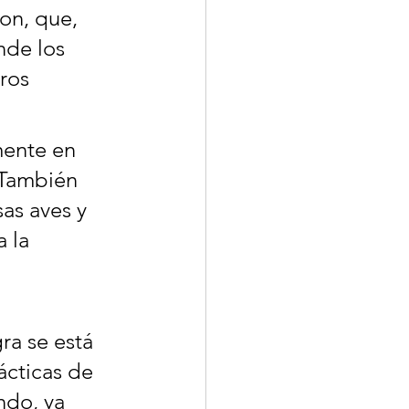
on, que, 
nde los 
ros 
mente en 
 También 
as aves y 
 la 
 
ra se está 
ácticas de 
ndo, ya 