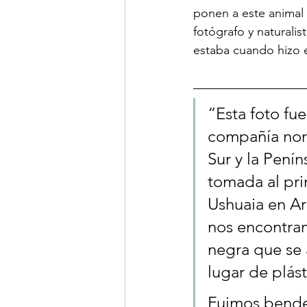
ponen a este animal 
fotógrafo y naturali
estaba cuando hizo 
“Esta foto fu
compañía noru
Sur y la Penín
tomada al pri
Ushuaia en Ar
nos encontram
negra que se 
lugar de plást
Fuimos bendec