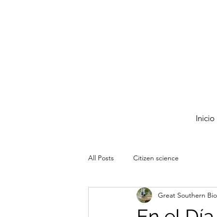
Inicio
All Posts
Citizen science
Great Southern Bio
En el Dí