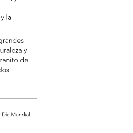
 
y la 
 grandes 
uraleza y 
ranito de 
dos 
z Día Mundial 