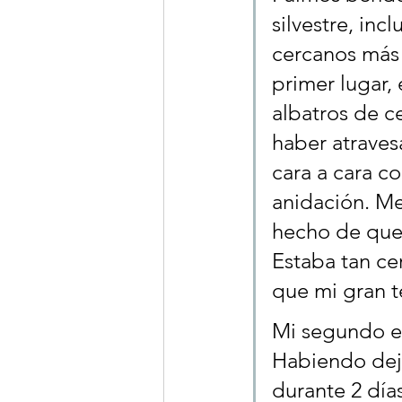
silvestre, inc
cercanos más 
primer lugar, 
albatros de c
haber atravesa
cara a cara c
anidación. Me
hecho de que 
Estaba tan ce
que mi gran t
Mi segundo en
Habiendo deja
durante 2 días