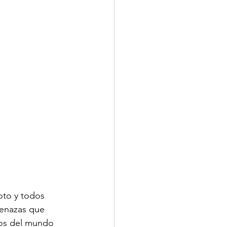
oto y todos 
enazas que 
nos del mundo 