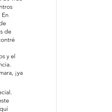
ntros 
 En 
de 
s de 
contré 
s y el 
cia. 
mara, ¡ya 
cial. 
ste 
quí 