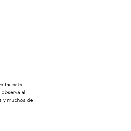
entar este 
 observa al 
es y muchos de 