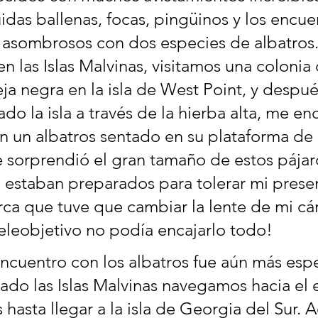
luidas ballenas, focas, pingüinos y los encue
asombrosos con dos especies de albatros.
en las Islas Malvinas, visitamos una colonia 
eja negra en la isla de West Point, y despué
do la isla a través de la hierba alta, me en
on un albatros sentado en su plataforma de 
 sorprendió el gran tamaño de estos pájaro
estaban preparados para tolerar mi presen
rca que tuve que cambiar la lente de mi cá
eleobjetivo no podía encajarlo todo!
cuentro con los albatros fue aún más espe
do las Islas Malvinas navegamos hacia el e
 hasta llegar a la isla de Georgia del Sur. A