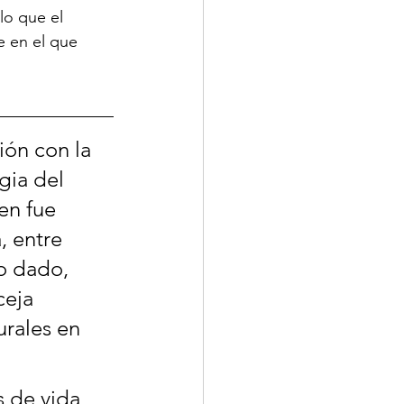
lo que el 
e en el que 
ón con la 
gia del 
en fue 
, entre 
o dado, 
eja 
rales en 
 de vida 