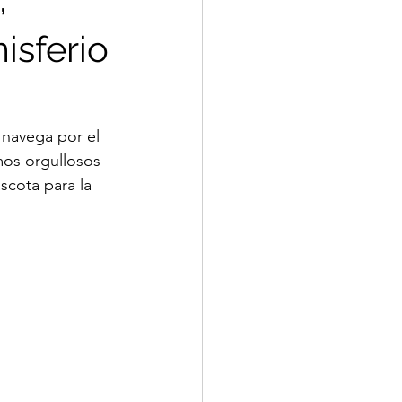
isferio
 navega por el 
mos orgullosos 
cota para la 