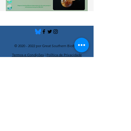
©
2020 - 2022
por Great Southern BioBlitz
Termos e Condições
|
Política de Privacidade