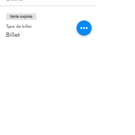
Vente expirée
Type de billet
Billet
Prix
0,00 $AU
Partager cet événement
©
2020 - 2022
par Great Southern BioBlitz