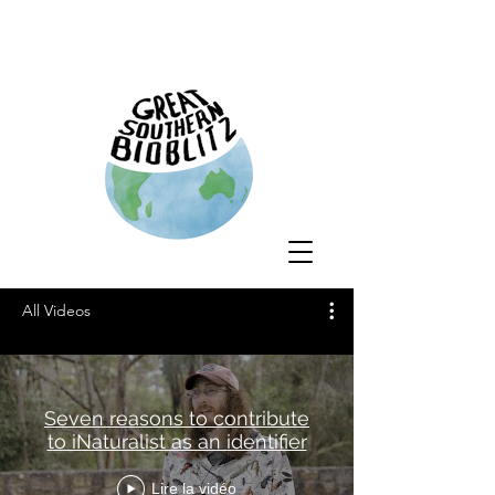
All Videos
Seven reasons to contribute
to iNaturalist as an identifier
Lire la vidéo