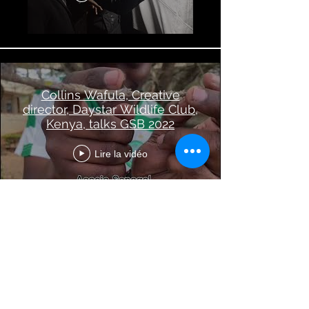
Collins Wafula, Creative
director, Daystar Wildlife Club,
Kenya, talks GSB 2022
Lire la vidéo
En voir plus
©
2020 - 2022
par Great Southern BioBlitz