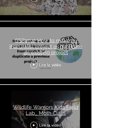
GSB2022 How to make an
iNaturalist project or duplicate
an existing project
Lire la vidéo
Wildlife Warriors Kids Field
Lab_ Moth Class
Lire la vidéo