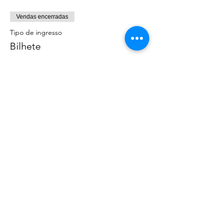
Vendas encerradas
Tipo de ingresso
Bilhete
Preço
AU$ 0,00
Compartilhe esse evento
©
2020 - 2022
por Great Southern BioBlitz
Termos e Condições
|
Política de Privacidade