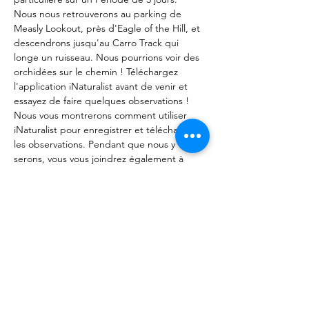
Nous nous retrouverons au parking de 
Measly Lookout, près d'Eagle of the Hill, et 
descendrons jusqu'au Carro Track qui 
longe un ruisseau. Nous pourrions voir des 
orchidées sur le chemin ! Téléchargez 
l'application iNaturalist avant de venir et 
essayez de faire quelques observations ! 
Nous vous montrerons comment utiliser 
iNaturalist pour enregistrer et télécharger 
les observations. Pendant que nous y 
serons, vous vous joindrez également à 
nous pour effectuer notre désherbage 
préféré, notamment…
Afficher plus
Partager cet événement