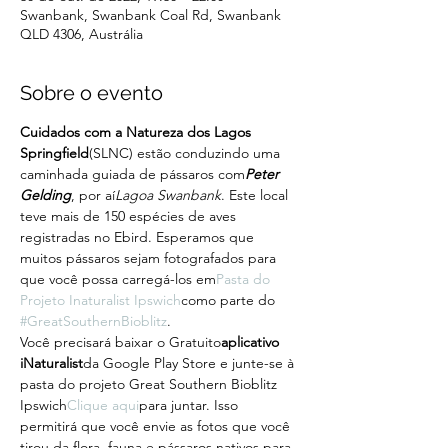
Swanbank, Swanbank Coal Rd, Swanbank
QLD 4306, Austrália
Sobre o evento
Cuidados com a Natureza dos Lagos 
Springfield
(SLNC) estão conduzindo uma 
caminhada guiada de pássaros com
Peter 
Gelding
, por aí
Lagoa Swanbank
. Este local 
teve mais de 150 espécies de aves 
registradas no Ebird. Esperamos que 
muitos pássaros sejam fotografados para 
que você possa carregá-los em
Pasta do 
Projeto Inaturalist Ipswich
como parte do 
#GreatSouthernBioblitz
.
Você precisará baixar o Gratuito
aplicativo 
iNaturalist
da Google Play Store e junte-se à 
pasta do projeto Great Southern Bioblitz 
Ipswich
Clique aqui
para juntar. Isso 
permitirá que você envie as fotos que você 
tirou da flora, fauna e pássaros nativos para 