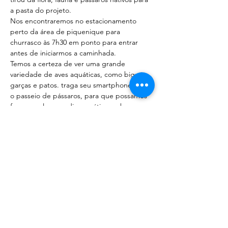
a pasta do projeto.
Nos encontraremos no estacionamento 
perto da área de piquenique para 
churrasco às 7h30 em ponto para entrar 
antes de iniciarmos a caminhada.
Temos a certeza de ver uma grande 
variedade de aves aquáticas, como biguás, 
garças e patos. traga seu smartphone para 
o passeio de pássaros, para que possamos 
fornecer algumas dicas práticas sobre 
como fazer upload de…
Mostrar mais
Compartilhe esse evento