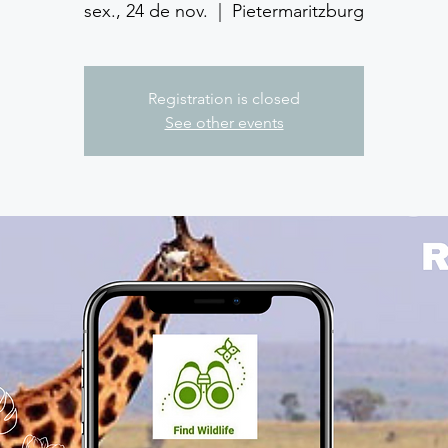
sex., 24 de nov.
  |  
Pietermaritzburg
Registration is closed
See other events