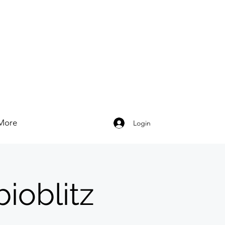
More
Login
ioblitz