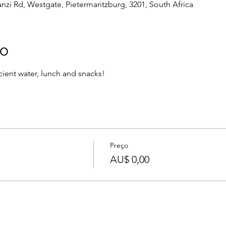
nzi Rd, Westgate, Pietermaritzburg, 3201, South Africa
to
icient water, lunch and snacks!
Preço
AU$ 0,00