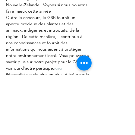
Nouvelle-Zélande.  Voyons si nous pouvons 
faire mieux cette année !
Outre le concours, le GSB fournit un 
aperçu précieux des plantes et des 
animaux, indigènes et introduits, de la 
région.  De cette manière, il contribue à 
nos connaissances et fournit des 
informations qui nous aident à protéger 
notre environnement local.  Vous pouvez en 
savoir plus sur notre projet pour le GSB
et 
voir qui d'autre participe
.
ici
ici
iNaturalist est de plus en plus utilisé pour la 
capture de données scientifiques 
citoyennes à travers le monde, les…
Afficher plus
Partager cet événement