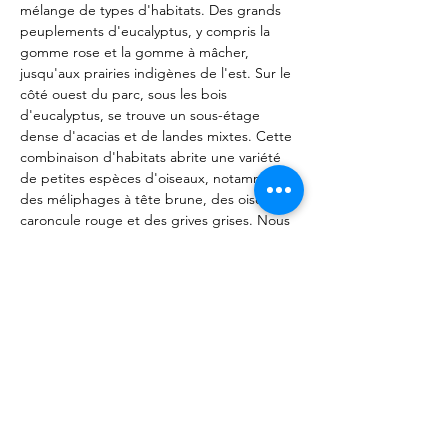
mélange de types d'habitats. Des grands 
peuplements d'eucalyptus, y compris la 
gomme rose et la gomme à mâcher, 
jusqu'aux prairies indigènes de l'est. Sur le 
côté ouest du parc, sous les bois 
d'eucalyptus, se trouve un sous-étage 
dense d'acacias et de landes mixtes. Cette 
combinaison d'habitats abrite une variété 
de petites espèces d'oiseaux, notamment 
des méliphages à tête brune, des oiseaux à 
caroncule rouge et des grives grises. Nous 
pouvons même être récompensés par 
l'observation…
Afficher plus
Partager cet événement