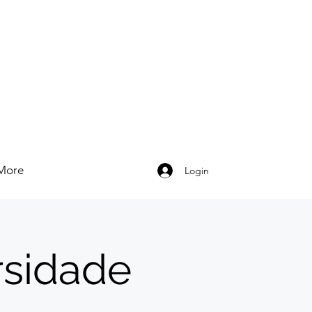
More
Login
rsidade