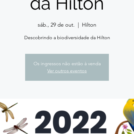
da Hilton
sáb., 29 de out.
  |  
Hilton
Descobrindo a biodiversidade da Hilton
Os ingressos não estão à venda
Ver outros eventos