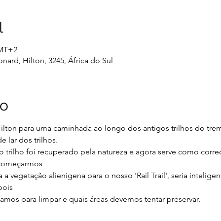
l
GMT+2
onard, Hilton, 3245, África do Sul
to
ilton para uma caminhada ao longo dos antigos trilhos do trem
 lar dos trilhos.
 trilho foi recuperado pela natureza e agora serve como corre
 começarmos
vegetação alienígena para o nosso 'Rail Trail', seria inteligent
pois
amos para limpar e quais áreas devemos tentar preservar.