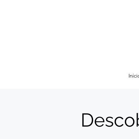
Iníci
Descob