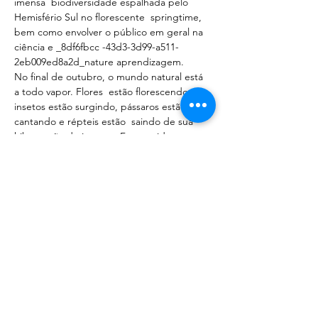
imensa  biodiversidade espalhada pelo 
Hemisfério Sul no florescente  springtime, 
bem como envolver o público em geral na 
ciência e _8df6fbcc -43d3-3d99-a511-
2eb009ed8a2d_nature aprendizagem.
No final de outubro, o mundo natural está 
a todo vapor. Flores  estão florescendo, 
insetos estão surgindo, pássaros estão 
cantando e répteis estão  saindo de sua 
hibernação de inverno. Faz sentido para 
nós  observar a vida nesta época do ano!
O 
#GSB21
 será realizado de sexta-feira, 22 
de…
Mostrar mais
Compartilhe esse evento