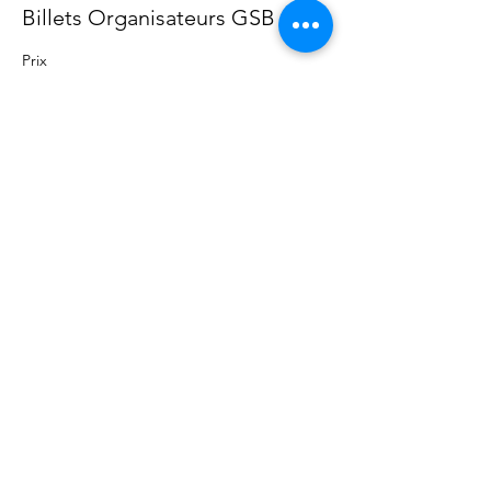
Billets Organisateurs GSB
Prix
0,00 $AU
Partager cet événement
©
2020 - 2022
par Great Southern BioBlitz
termes et conditions
|
Politique de confidentialité