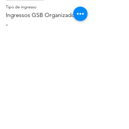
Tipo de ingresso
Ingressos GSB Organizadores
Preço
AU$ 0,00
Compartilhe esse evento
©
2020 - 2022
por Great Southern BioBlitz
Termos e Condições
|
Política de Privacidade