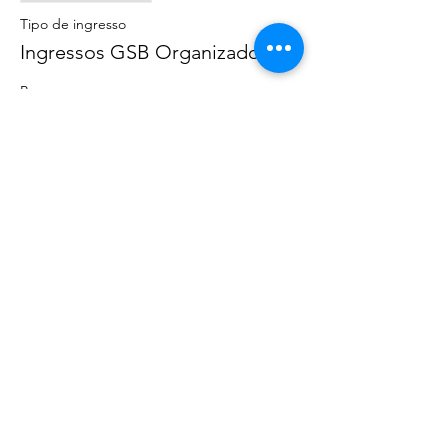
Tipo de ingresso
Ingressos GSB Organizadores
Preço
AU$ 0,00
Compartilhe esse evento
©
2020 - 2022
por Great Southern BioBlitz
Termos e Condições
|
Política de Privacidade