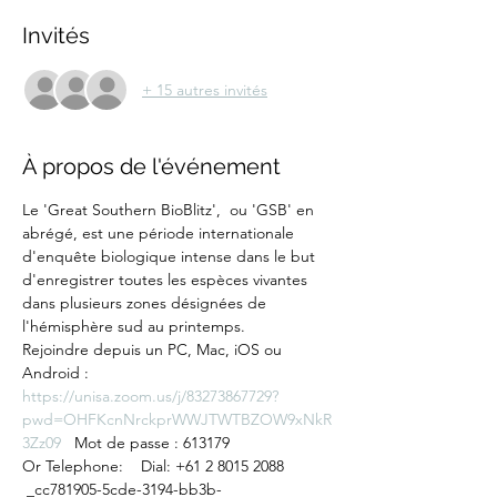
Invités
+ 15 autres invités
À propos de l'événement
Le 'Great Southern BioBlitz',  ou 'GSB' en 
abrégé, est une période internationale 
d'enquête biologique intense dans le but 
d'enregistrer toutes les espèces vivantes 
dans plusieurs zones désignées de 
l'hémisphère sud au printemps.
​Rejoindre depuis un PC, Mac, iOS ou 
Android : 
https://unisa.zoom.us/j/83273867729?
pwd=OHFKcnNrckprWWJTWTBZOW9xNkR
3Zz09
   Mot de passe : 613179
Or Telephone:    Dial: +61 2 8015 2088 
 _cc781905-5cde-3194-bb3b- 