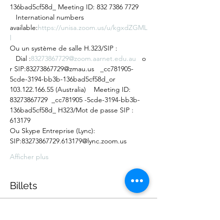
136bad5cf58d_ Meeting ID: 832 7386 7729 
   International numbers 
available:
https://unisa.zoom.us/u/kgxdZGML
l
Ou un système de salle H.323/SIP : 
   Dial :
83273867729@zoom.aarnet.edu.au
   o
r SIP:83273867729@zmau.us   _cc781905- 
5cde-3194-bb3b-136bad5cf58d_or 
103.122.166.55 (Australia)    Meeting ID: 
83273867729  _cc781905 -5cde-3194-bb3b-
136bad5cf58d_ H323/Mot de passe SIP : 
613179
Ou Skype Entreprise (Lync): 
SIP:83273867729.613179@lync.zoom.us
Afficher plus
Billets
Vente expirée