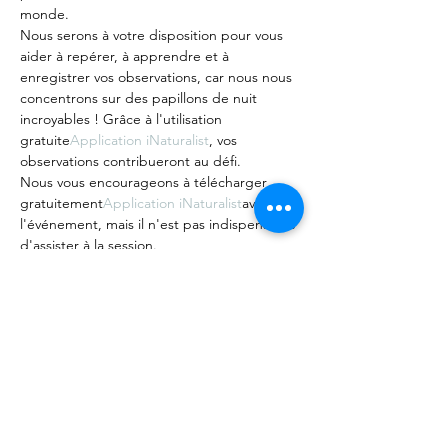
monde.
Nous serons à votre disposition pour vous 
aider à repérer, à apprendre et à 
enregistrer vos observations, car nous nous 
concentrons sur des papillons de nuit 
incroyables ! Grâce à l'utilisation 
gratuite
Application iNaturalist
, vos 
observations contribueront au défi.
Nous vous encourageons à télécharger 
gratuitement
Application iNaturalist
avant 
l'événement, mais il n'est pas indispensable 
d'assister à la session.
Vous aimerez peut-être aussi regarder un 
enregistrement d'un
Session de formation…
Afficher plus
Partager cet événement