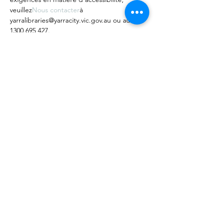
veuillez
Nous contacter
à 
yarralibraries@yarracity.vic.gov.au ou au 
1300 695 427.
Partager cet événement
©
2020 - 2022
par Great Southern BioBlitz
termes et conditions
|
Politique de confidentialité