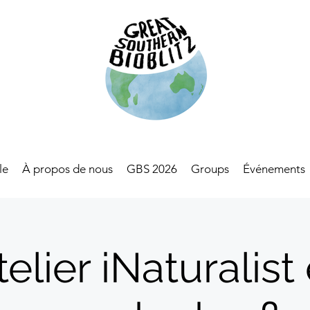
le
À propos de nous
GBS 2026
Groups
Événements
telier iNaturalist 