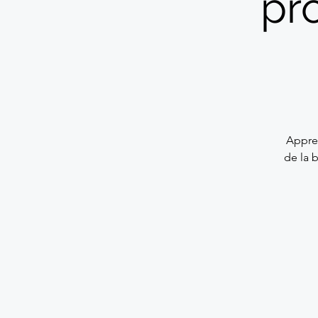
pr
Appren
de la 