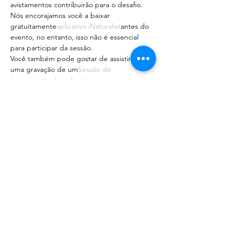
avistamentos contribuirão para o desafio.
Nós encorajamos você a baixar 
gratuitamente
aplicativo iNaturalist
antes do 
evento, no entanto, isso não é essencial 
para participar da sessão.
Você também pode gostar de assistir a 
uma gravação de um
Sessão de 
treinamento do aplicativo…
Mostrar mais
Compartilhe esse evento