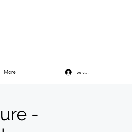
More
Se connecter
ure -