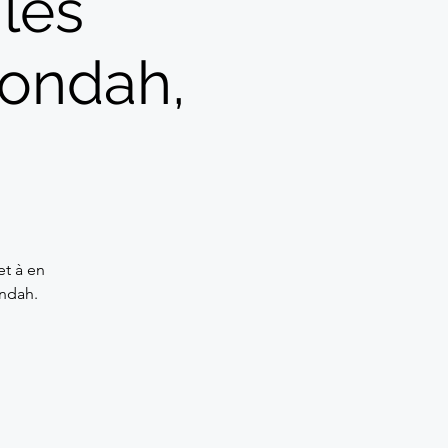
les
oondah,
et à en
ondah.