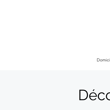
Domici
Déco