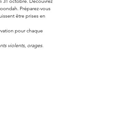
di 31 octobre. Découvrez 
roondah. Préparez-vous 
issent être prises en 
ervation pour chaque 
ts violents, orages.