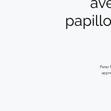
ave
papill
Peter 
appre