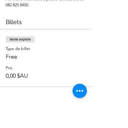
082 825 8450.
Billets
Vente expirée
Type de billet
Free
Prix
0,00 $AU
Partager cet événement