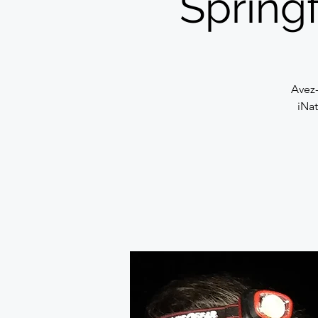
Spring
Avez-
iNat