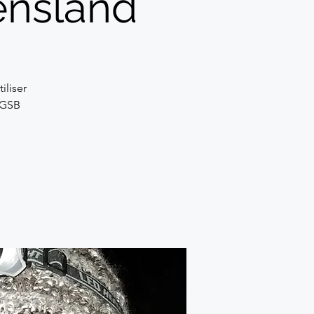
ensland
iliser
 #GSB