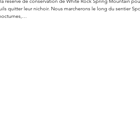
la réserve de conservation de White Rock Spring Mountain pour
uils quitter leur nichoir. Nous marcherons le long du sentier S
 nocturnes,…