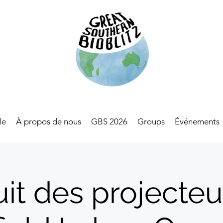
le
À propos de nous
GBS 2026
Groups
Événements
it des projecteu