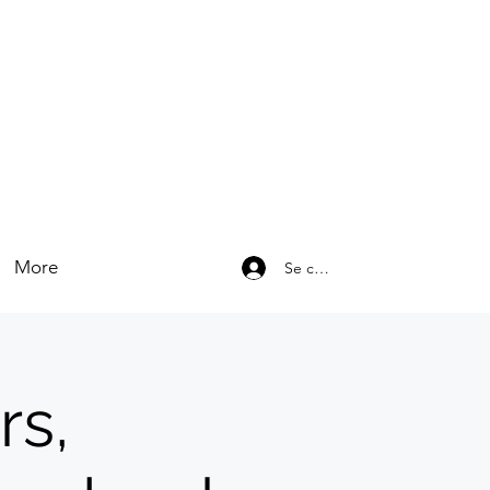
More
Se connecter
rs,