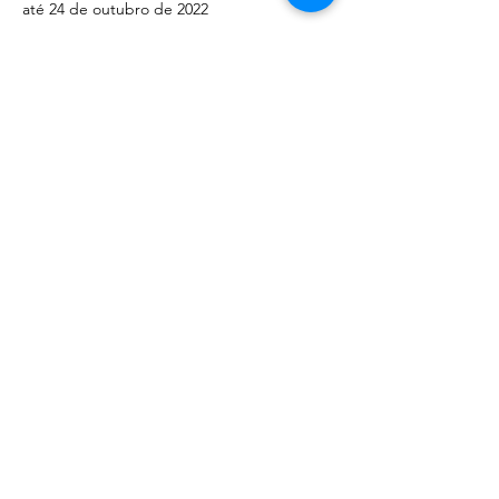
até 24 de outubro de 2022
Compartilhe esse evento
©
2020 - 2022
por Great Southern BioBlitz
Termos e Condições
|
Política de Privacidade