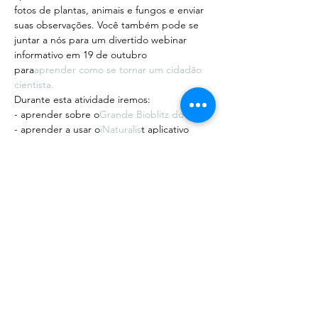
fotos de plantas, animais e fungos e enviar 
suas observações. Você também pode se 
juntar a nós para um divertido webinar 
informativo em 19 de outubro 
para
aprender como se tornar um cidadão 
cientista.
Durante esta atividade iremos:
- aprender sobre o
Grande Bioblitz do Sul
- aprender a usar o
iNaturalis
t aplicativo 
para relatar observações de biodiversidade
Mostrar mais
Compartilhe esse evento