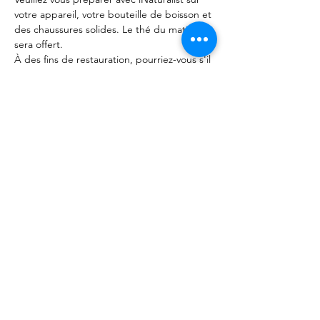
votre appareil, votre bouteille de boisson et 
des chaussures solides. Le thé du matin 
sera offert.
À des fins de restauration, pourriez-vous s'il 
vous plaît vous inscrire à l'événement 
Partager cet événement
©
2020 - 2022
par Great Southern BioBlitz
termes et conditions
|
Politique de confidentialité