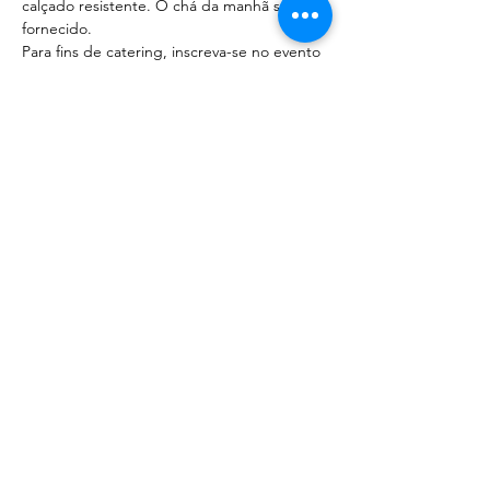
calçado resistente. O chá da manhã será 
fornecido.
Para fins de catering, inscreva-se no evento 
Compartilhe esse evento
©
2020 - 2022
por Great Southern BioBlitz
Termos e Condições
|
Política de Privacidade