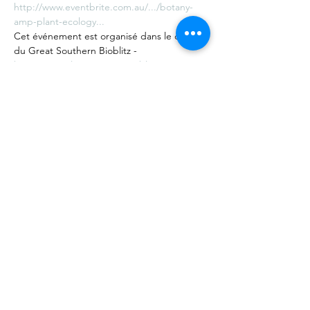
http://www.eventbrite.com.au/.../botany-
amp-plant-ecology...
Cet événement est organisé dans le cadre 
du Great Southern Bioblitz -
https://tinyurl.com/NTWSBioblitz22
Partager cet événement
©
2020 - 2022
par Great Southern BioBlitz
termes et conditions
|
Politique de confidentialité