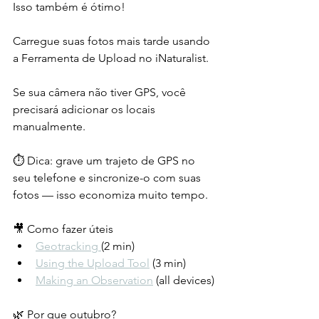
Isso também é ótimo!
Carregue suas fotos mais tarde usando 
a Ferramenta de Upload no iNaturalist.
Se sua câmera não tiver GPS, você 
precisará adicionar os locais 
manualmente.
⏱️ Dica: grave um trajeto de GPS no 
seu telefone e sincronize-o com suas 
fotos — isso economiza muito tempo.
🎥 Como fazer úteis
Geotracking 
(2 min)
Using the Upload Tool
 (3 min)
Making an Observation
 (all devices)
🌿 Por que outubro?