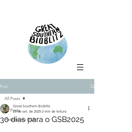
Post
All Posts
Great Southern Bioblitz
All Posts
23 de set. de 2025
2 min de leitura
30 dias para o GSB2025
Histórias da GSB