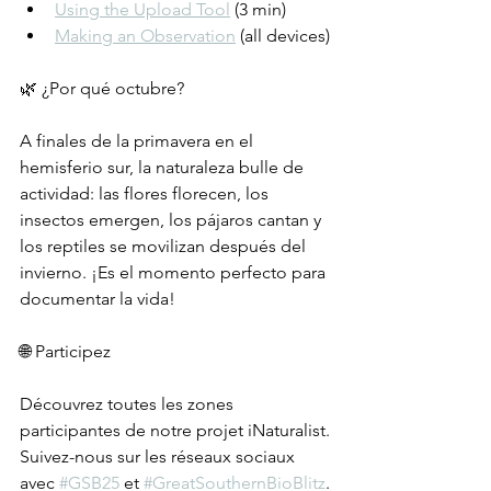
Using the Upload Tool
 (3 min)
Making an Observation
 (all devices)
🌿 ¿Por qué octubre?
A finales de la primavera en el 
hemisferio sur, la naturaleza bulle de 
actividad: las flores florecen, los 
insectos emergen, los pájaros cantan y 
los reptiles se movilizan después del 
invierno. ¡Es el momento perfecto para 
documentar la vida!
🌐 Participez
Découvrez toutes les zones 
participantes de notre projet iNaturalist.
Suivez-nous sur les réseaux sociaux 
avec 
#GSB25
 et 
#GreatSouthernBioBlitz
.