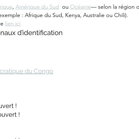
rique
, 
Amérique du Sud
  ou 
Océanie
— selon la région 
exemple : Afrique du Sud, Kenya, Australie ou Chili).
re 
lien ici
naux d’identification
cratique du Congo
vert !
ouvert !