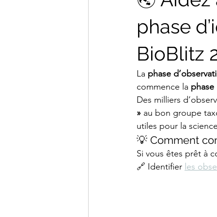
phase d’i
BioBlitz
La 
phase d’observat
commence la 
phase 
Des milliers d’obser
»
 au bon groupe tax
utiles pour la scienc
💡 Comment c
Si vous êtes prêt à 
🔗 Identifier 
les obs