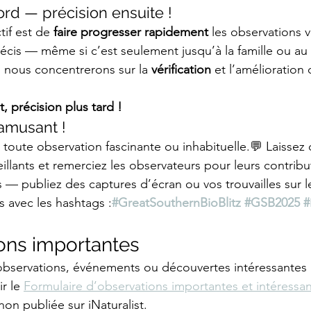
ord — précision ensuite !
tif est de 
faire progresser rapidement
 les observations v
cis — même si c’est seulement jusqu’à la famille ou au
 nous concentrerons sur la 
vérification
 et l’amélioration 
, précision plus tard !
amusant !
à toute observation fascinante ou inhabituelle.💬 Laissez 
llants et remerciez les observateurs pour leurs contribu
 — publiez des captures d’écran ou vos trouvailles sur l
s avec les hashtags :
#GreatSouthernBioBlitz
#GSB2025
#
ons importantes
observations, événements ou découvertes intéressantes 
r le 
Formulaire d’observations importantes et intéressa
on publiée sur iNaturalist.