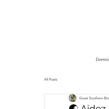
Domici
All Posts
Great Southern Bio
🌏 Aidez 