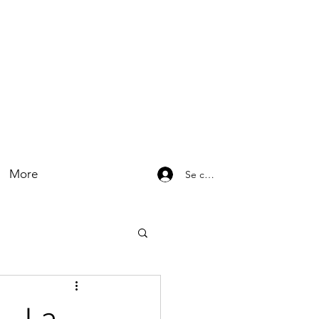
More
Se connecter
 — La