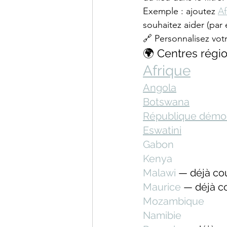
Exemple : ajoutez 
Af
souhaitez aider (par 
🔗 Personnalisez vot
🌍 Centres régio
Afrique
Angola
Botswana
République démo
Eswatini
Gabon
Kenya
Malawi 
— déjà cou
Maurice
 — déjà c
Mozambique
Namibie