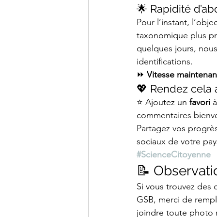
🌟 Rapidité d’ab
Pour l’instant, l’objec
taxonomique plus pré
quelques jours, nous
identifications.
⏩ 
Vitesse maintenant
💖 Rendez cela 
⭐ Ajoutez un 
favori
 
commentaires bienvei
Partagez vos progrès
sociaux de votre pay
#ScienceCitoyenne
📝 Observati
Si vous trouvez des 
GSB, merci de rempli
joindre toute photo n