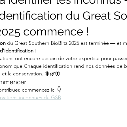
dentification du Great S
 2025 commence !
ion
 du Great Southern BioBlitz 2025 est terminée — et m
d’identification
 !
vations ont encore besoin de votre expertise pour passe
onomique.Chaque identification rend nos données de bio
e et la conservation. 🐜🌿🦋
ommencer
contribuer, commencez ici 👇
ervations inconnues du GSB