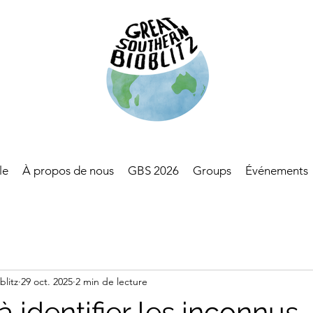
le
À propos de nous
GBS 2026
Groups
Événements
blitz
29 oct. 2025
2 min de lecture
à identifier les inconnus