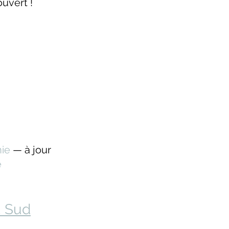
uvert !
ie 
— à jour
e
 Sud