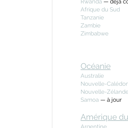
Rwanda 
— déjà co
Afrique du Sud
Tanzanie
Zambie
Zimbabwe
Océanie
Australie
Nouvelle-Calédon
Nouvelle-Zéland
Samoa 
— à jour
Amérique du
Argentine