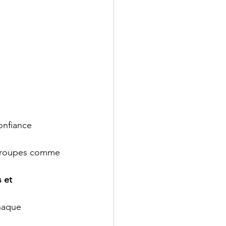
onfiance 
s groupes comme 
 et 
haque 