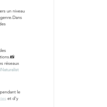
ers un niveau 
 genre.Dans 
des 
des 
tions.📸 
es réseaux 
iNaturalist
pendant le 
ntes
 et d’y 