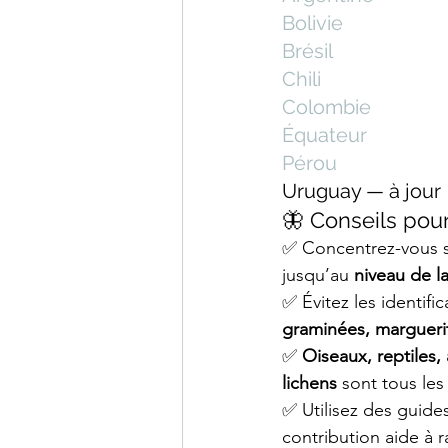
Bolivie
Brésil
Chili
Colombie
Équateur
Pérou
Uruguay — à jour
🦋 Conseils pour 
✅ Concentrez-vous s
jusqu’au 
niveau de la
✅ Évitez les identif
graminées, margueri
✅ 
Oiseaux, reptiles,
lichens
 sont tous les
✅ Utilisez des guide
contribution aide à 