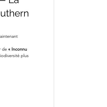
outhern
aintenant 
r de 
« Inconnu 
diversité plus 