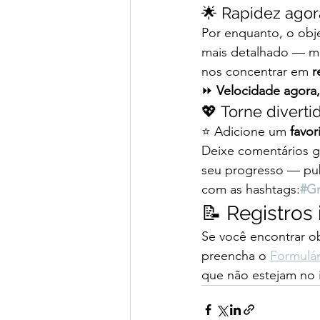
🌟 Rapidez agor
Por enquanto, o obje
mais detalhado — me
nos concentrar em 
r
⏩ 
Velocidade agora,
💖 Torne diverti
⭐ Adicione um 
favor
Deixe comentários g
seu progresso — publ
com as hashtags:
#Gr
📝 Registros
Se você encontrar o
preencha o 
Formulár
que não estejam no i