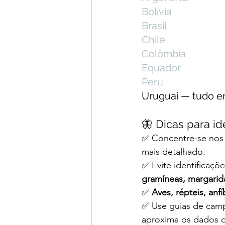
Bolívia
Brasil
Chile
Colômbia
Equador
Peru
Uruguai — tudo e
🦋 Dicas para id
✅ Concentre-se nos 
mais detalhado.
✅ Evite identificaçõ
gramíneas, margarid
✅ 
Aves, répteis, anf
✅ Use guias de cam
aproxima os dados d