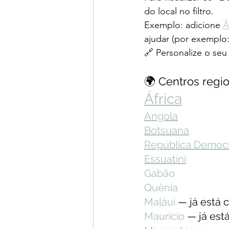
do local no filtro.
Exemplo: adicione 
Á
ajudar (por exemplo: 
🔗 Personalize o seu
🌍 Centros regio
África
Angola
Botsuana
República Democr
Essuatíni
Gabão
Quênia
Maláui 
— já está 
Maurício 
— já est