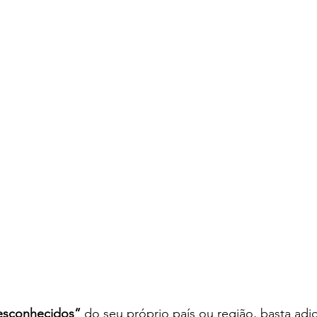
esconhecidos”
 do seu próprio país ou região, basta adi