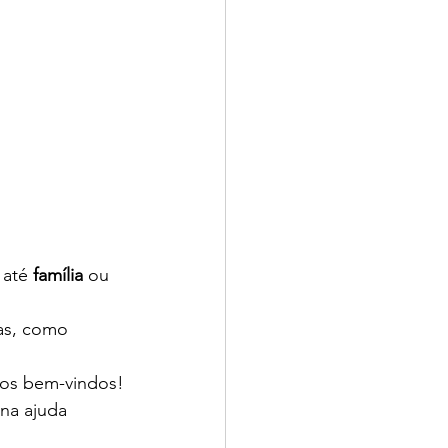
até 
família
 ou 
as, como 
dos bem-vindos!
na ajuda 