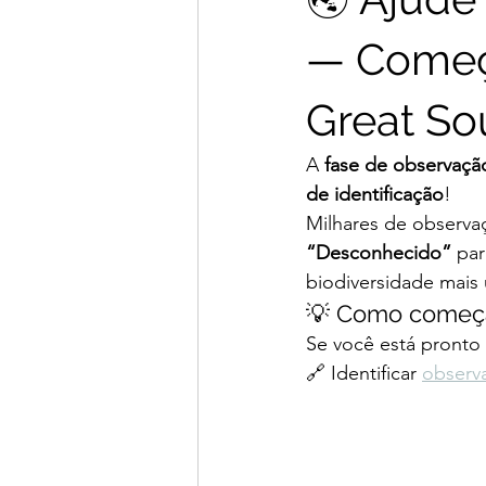
— Começa
Great So
A 
fase de observaçã
de identificação
!
Milhares de observaç
“Desconhecido”
 pa
biodiversidade mais 
💡 Como começ
Se você está pronto 
🔗 Identificar 
observ