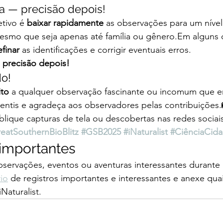
a — precisão depois!
tivo é 
baixar rapidamente
 as observações para um níve
smo que seja apenas até família ou gênero.Em alguns 
efinar
 as identificações e corrigir eventuais erros.
 precisão depois!
do!
ito
 a qualquer observação fascinante ou incomum que en
entis e agradeça aos observadores pelas contribuições.
ique capturas de tela ou descobertas nas redes sociais
eatSouthernBioBlitz
#GSB2025
#iNaturalist
#CiênciaCid
 importantes
bservações, eventos ou aventuras interessantes durante
io
 de registros importantes e interessantes e anexe qua
Naturalist.