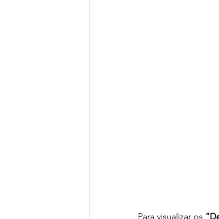
Para visualizar os 
“D