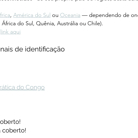
frica
, 
América do Sul
 ou 
Oceania
 — dependendo de ond
África do Sul, Quênia, Austrália ou Chile).
 
link aqui
nais de identificação
ática do Congo
coberto!
á coberto!