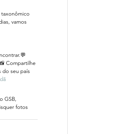
l taxonômico 
dias, vamos 
contrar.💬 
📸 Compartilhe 
 do seu país 
adã
 o GSB, 
isquer fotos 