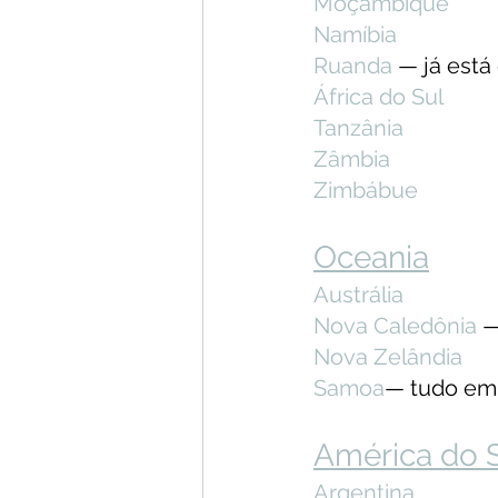
Moçambique
Namíbia
Ruanda 
— já está
África do Sul
Tanzânia
Zâmbia
Zimbábue
Oceania
Austrália
Nova Caledônia
 
Nova Zelândia
Samoa
— tudo em
América do 
Argentina