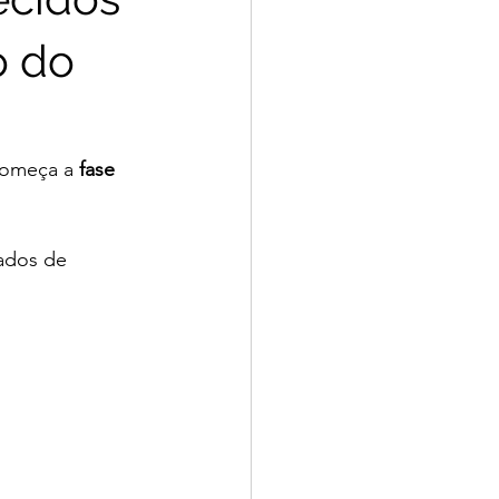
o do
começa a 
fase 
ados de 