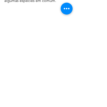
algumas espécies em comum.
 Isso acontece porque a área de 
distribuição, ou seja, o local onde 
indivíduos de uma espécie de ave 
residem e se reproduzem, pode ser 
muito amplo, como toda a América 
Latina, ou mais restrito, como apenas o 
estado de São Paulo. 
FOTO: Guias de identificação de aves.