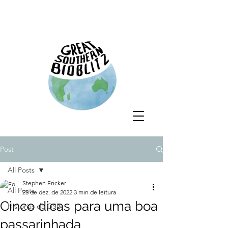
Post
All Posts
Stephen Fricker
All Posts
25 de dez. de 2022
3 min de leitura
Cinco dicas para uma boa
Histórias da GSB
passarinhada