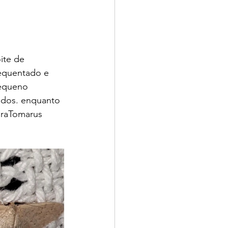
ite de 
requentado e 
equeno 
ados. enquanto 
uraTomarus 