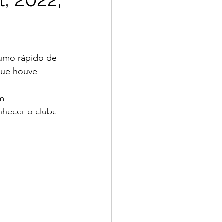
umo rápido de 
que houve 
m 
nhecer o clube 