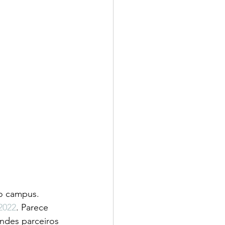
 o campus. 
2022
. Parece 
andes parceiros 