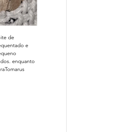
ite de 
requentado e 
equeno 
ados. enquanto 
uraTomarus 