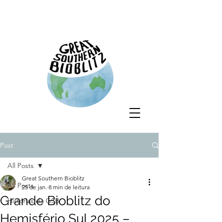
Post
All Posts
Great Southern Bioblitz
All Posts
25 de jan.
8 min de leitura
Grande Bioblitz do
Histórias da GSB
Hemisfério Sul 2025 –