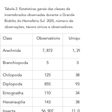
Tabela 2. Estatísticas gerais das classes de 
invertebrados observadas durante o Grande 
Bioblitz do Hemisfério Sul  2025, número de 
observações, táxons únicos e observadores.
Class
Observations
Unique taxa
Arachnida
7, 872
1, 298
Branchiopoda
5
3
Chilopoda
125
38
Diplopoda
855
93
Entognatha
110
34
Hexanauplia
143
38
Insecta
56, 907
11, 071