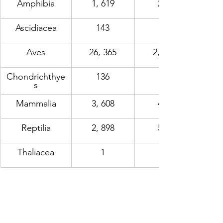
Amphibia
1, 619
272
Ascidiacea
143
Aves
26, 365
2, 342
Chondrichthye
136
s
Mammalia
3, 608
487
Reptilia
2, 898
531
Thaliacea
1