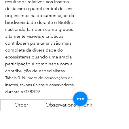
resultados relativos aos insetos 
destacam o papel central desses 
organismos na documentação da 
biodiversidade durante o BioBlitz, 
ilustrando também como grupos 
altamente visíveis e crípticos 
contribuem para uma visão mais 
completa da diversidade do 
ecossistema quando uma ampla 
participação é combinada com a 
contribuição de especialistas.
Tabela 3. Número de observações de 
insetos, táxons únicos e observadores 
durante o GSB2025
Order
Observations
Unique taxa
Archaeognatha
9
Blattodea
1095