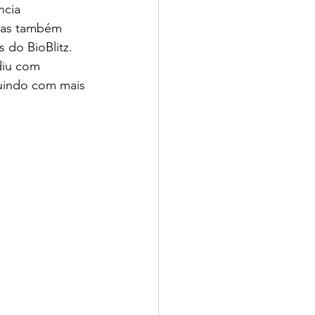
cia 
mas também 
 do BioBlitz.
diu com 
uindo com mais 