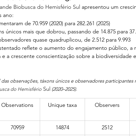
ande Biobusca do Hemisfério Sul
 apresentou um cresci
s ano:
entaram de 70.959 (2020) para 282.261 (2025)
s únicos mais que dobrou, passando de 14.875 para 37
observadores quase quadruplicou, de 2.512 para 9.993
stentado reflete o aumento do engajamento público, a 
 e a crescente conscientização sobre a biodiversidade 
 das observações, táxons únicos e observadores participantes r
 Sul
usca do Hemisfério
 (2020–2025).
Observations
Unique taxa
Observers
70959
14874
2512