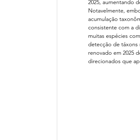
2025, aumentando de
Notavelmente, embor
acumulação taxonômi
consistente com a d
muitas espécies comu
detecção de táxons m
renovado em 2025 de
direcionados que ap