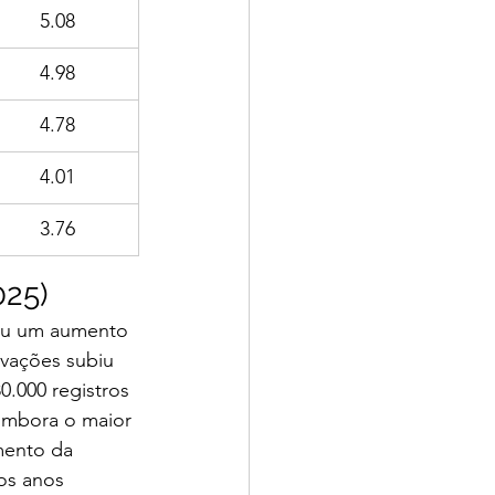
5.08
4.98
4.78
4.01
3.76
025)
ou um aumento 
vações subiu 
.000 registros 
Embora o maior 
mento da 
os anos 