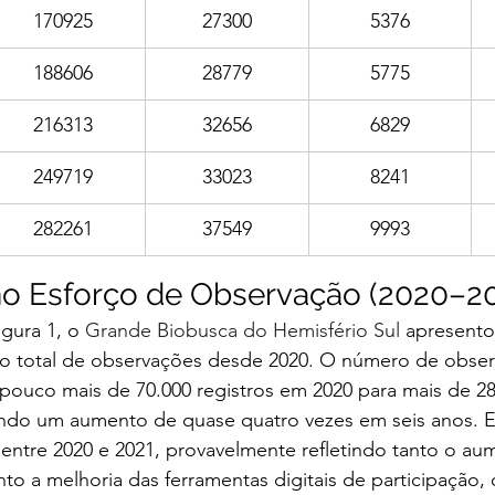
170925
27300
5376
188606
28779
5775
216313
32656
6829
249719
33023
8241
282261
37549
9993
no Esforço de Observação (2020–2
gura 1, o 
Grande Biobusca do Hemisfério Sul
 apresent
 no total de observações desde 2020. O número de obser
ouco mais de 70.000 registros em 2020 para mais de 280
ndo um aumento de quase quatro vezes em seis anos. 
 entre 2020 e 2021, provavelmente refletindo tanto o au
to a melhoria das ferramentas digitais de participação, 