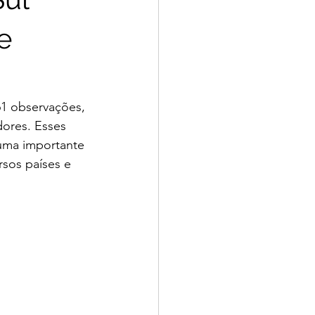
e
61 observações, 
ores. Esses 
uma importante 
rsos países e 