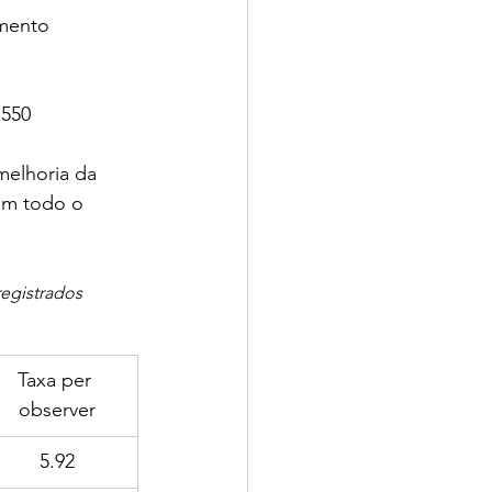
mento 
.550
melhoria da 
em todo o 
egistrados 
Taxa per 
observer
5.92