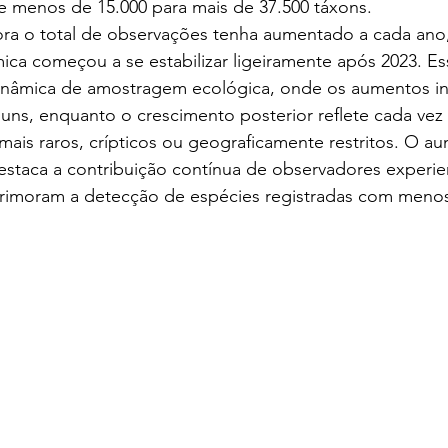
 menos de 15.000 para mais de 37.500 táxons.
a o total de observações tenha aumentado a cada ano,
ca começou a se estabilizar ligeiramente após 2023. Es
inâmica de amostragem ecológica, onde os aumentos ini
ns, enquanto o crescimento posterior reflete cada vez 
ais raros, crípticos ou geograficamente restritos. O a
staca a contribuição contínua de observadores experien
rimoram a detecção de espécies registradas com menos