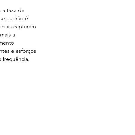
 a taxa de 
se padrão é 
ciais capturam 
mais a 
umento 
tes e esforços 
 frequência.